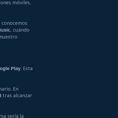
iones móviles,
la conocemos
, cuándo
Music
 nuestro
. Esta
ogle Play
ario. En
tras alcanzar
l
ma sería la