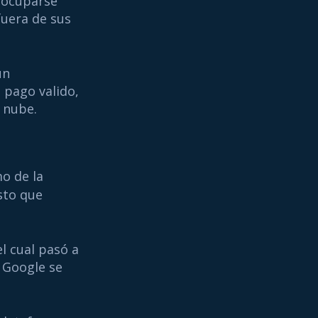
eocuparse
fuera de sus
un
 pago valido,
 nube.
o de la
sto que
l cual pasó a
 Google se