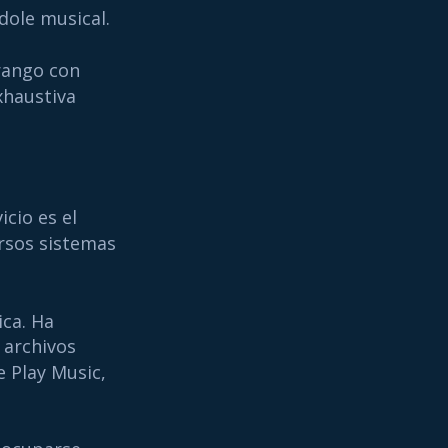
dole musical.
rango con
xhaustiva
icio es el
rsos sistemas
ica. Ha
 archivos
 Play Music,