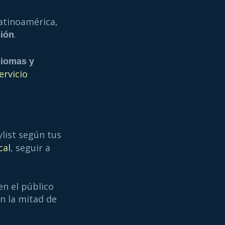
atinoamérica,
.
ción
diomas y
ervicio
ylist según tus
cal
, seguir a
en el público
n la mitad de