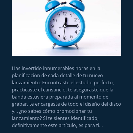
Has invertido innumerables horas en la
planificación de cada detalle de tu nuevo
lanzamiento. Encontraste el estudio perfecto,
practicaste el cansancio, te aseguraste que la
banda estuviera preparada al momento de
grabar, te encargaste de todo el diseño del disco
y… ¿no sabes cómo promocionar tu
lanzamiento? Si te sientes identificado,
definitivamente este artículo, es para ti…