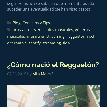
seguros, nunca se sabe en qué momento pueda
suceder una eventualidad (se han visto casos)
Blog
,
Consejos y Tips
artistas
,
deezer
,
estilos musicales
,
géneros
musicales
,
musica en streaming
,
reggaetón
,
rock
alternative
,
spotify
,
streaming
,
tidal
¿Cómo nació el Reggaetón?
07.06.2019
by
Mila Malavé