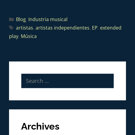
Blog
,
Industria musical
artistas
,
artistas independientes
,
EP
,
extended
play
,
Música
Archives