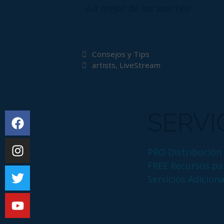
¡La mejor de las suertes!
Consejos y Tips
artists
,
LiveStream
SERVI
PRO Distribución 
FREE Recursos par
Servicios Adiciona