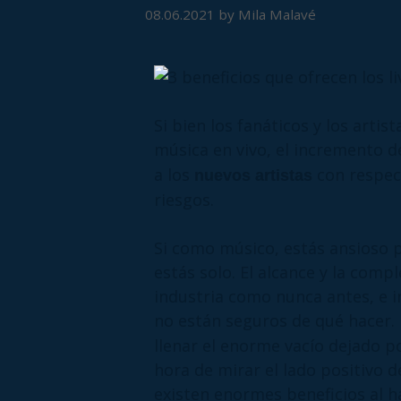
08.06.2021
by
Mila Malavé
Si bien los fanáticos y los artis
música en vivo, el incremento d
a los
con respect
nuevos artistas
riesgos.
Si como músico, estás ansioso po
estás solo. El alcance y la comp
industria como nunca antes, e 
no están seguros de qué hacer.
llenar el enorme vacío dejado p
hora de mirar el lado positivo 
existen enormes beneficios al h