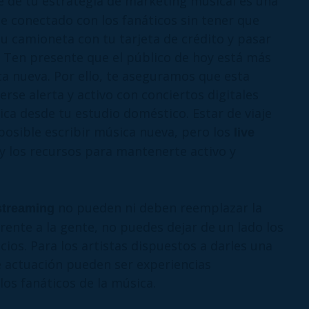
 de tu estrategia de marketing musical es una
 conectado con los fanáticos sin tener que
tu camioneta con tu tarjeta de crédito y pasar
 Ten presente que el público de hoy está más
 nueva. Por ello, te aseguramos que esta
rse alerta y activo con conciertos digitales
ca desde tu estudio doméstico. Estar de viaje
mposible escribir música nueva, pero los
live
y los recursos para mantenerte activo y
no pueden ni deben reemplazar la
 streaming
rente a la gente, no puedes dejar de un lado los
icios. Para los artistas dispuestos a darles una
 actuación pueden ser experiencias
os fanáticos de la música.