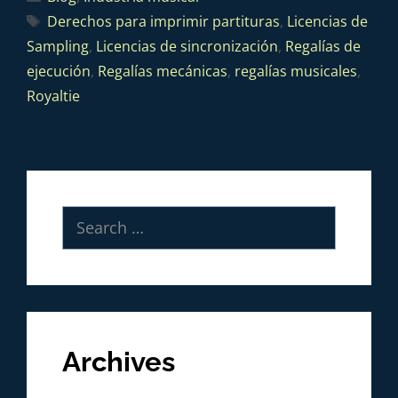
Derechos para imprimir partituras
,
Licencias de
Sampling
,
Licencias de sincronización
,
Regalías de
ejecución
,
Regalías mecánicas
,
regalías musicales
,
Royaltie
Archives