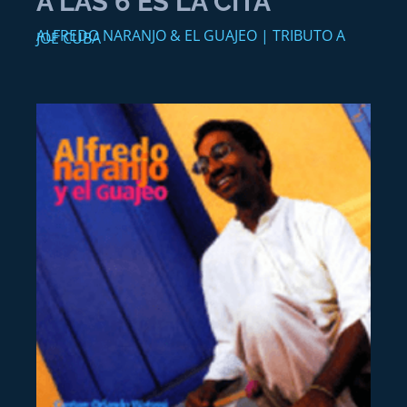
A LAS 6 ES LA CITA
ALFREDO NARANJO & EL GUAJEO | TRIBUTO A
JOE CUBA