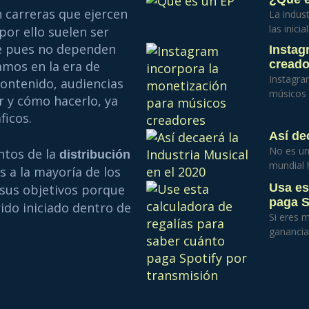
 carreras que ejercen
La indust
las inici
por ello suelen ser
rse pues no dependen
Instag
creado
amos en la era de
Instagra
ontenido, audiencias
músicos 
r y cómo hacerlo, ya
ficos.
Así de
No es un
ntos de la
distribución
mundial 
 a la mayoría de los
Usa es
 sus objetivos porque
paga S
ido iniciado dentro de
Si eres 
ganancias