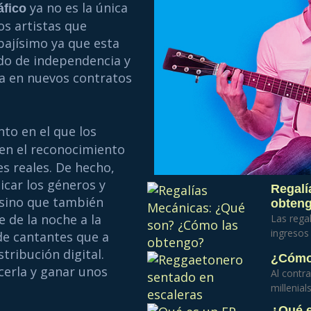
ya no es la única
áfico
os artistas que
bajísimo ya que esta
ido de independencia y
a en nuevos contratos
to en el que los
ren el reconocimiento
s reales. De hecho,
icar los géneros y
Regalí
 sino que también
obten
 de la noche a la
Las regal
ingresos 
de cantantes que a
tribución digital.
¿Cómo 
cerla y ganar unos
Al contra
millenial
¿Qué 