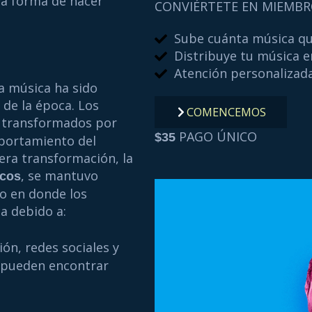
va forma de hacer
CONVIÉRTETE EN MIEMBR
Sube cuánta música qu
Distribuye tu música e
Atención personalizad
a música ha sido
de la época. Los
COMENCEMOS
 transformados por
PAGO ÚNICO
$35
mportamiento del
era transformación, la
, se mantuvo
icos
o en donde los
a debido a:
ón, redes sociales y
as pueden encontrar