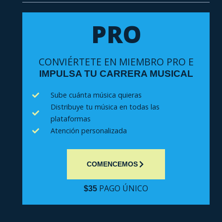
PRO
CONVIÉRTETE EN MIEMBRO PRO E
IMPULSA TU CARRERA MUSICAL
Sube cuánta música quieras
Distribuye tu música en todas las
plataformas
Atención personalizada
COMENCEMOS
PAGO ÚNICO
$35