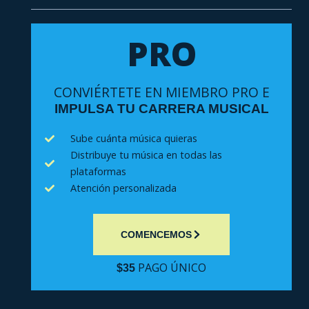
PRO
CONVIÉRTETE EN MIEMBRO PRO E
IMPULSA TU CARRERA MUSICAL
Sube cuánta música quieras
Distribuye tu música en todas las
plataformas
Atención personalizada
COMENCEMOS
PAGO ÚNICO
$35