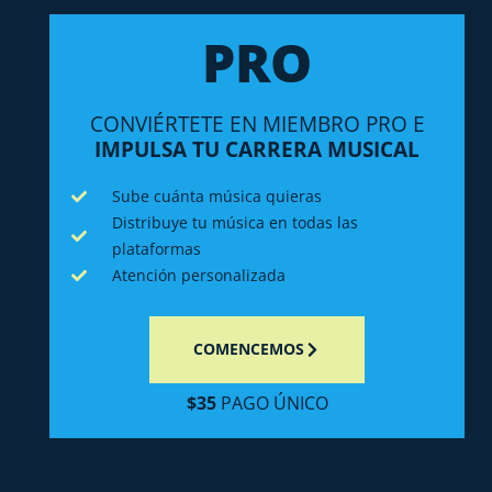
PRO
CONVIÉRTETE EN MIEMBRO PRO E
IMPULSA TU CARRERA MUSICAL
Sube cuánta música quieras
Distribuye tu música en todas las
plataformas
Atención personalizada
COMENCEMOS
$35
PAGO ÚNICO