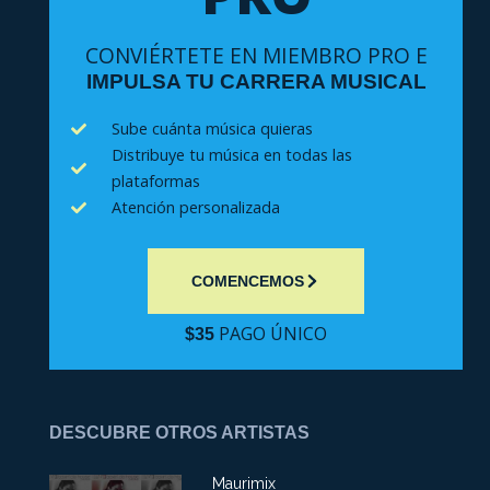
CONVIÉRTETE EN MIEMBRO PRO E
IMPULSA TU CARRERA MUSICAL
Sube cuánta música quieras
Distribuye tu música en todas las
plataformas
Atención personalizada
COMENCEMOS
PAGO ÚNICO
$35
DESCUBRE OTROS ARTISTAS
Maurimix